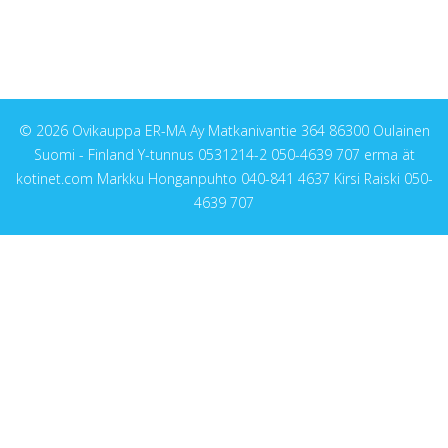
© 2026 Ovikauppa ER-MA Ay Matkanivantie 364 86300 Oulainen
Suomi - Finland Y-tunnus 0531214-2 050-4639 707 erma ät
kotinet.com Markku Honganpuhto 040-841 4637 Kirsi Raiski 050-
4639 707