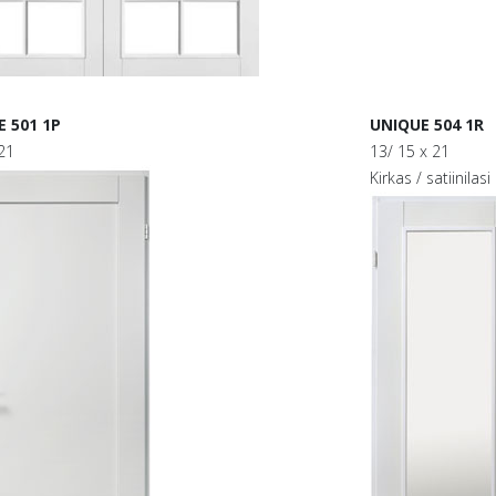
 501 1P
UNIQUE 504 1R
21
13/ 15 x 21
Kirkas / satiinilasi