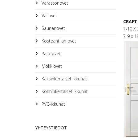
Varastonovet
Väliovet
CRAFT
Saunanovet
7-10 X 
7-9 x 1
Kosteantilan ovet
Palo-ovet
Mökkiovet
Kaksinkertaiset ikkunat
Kolminkertaiset ikkunat
PVC-ikkunat
YHTEYSTIEDOT