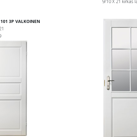
9/10 X 21 kirkas l
 101 3P VALKOINEN
21
9