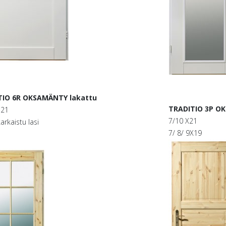
TIO 6R OKSAMÄNTY lakattu
TRADITIO 3P O
 21
7/10 X21
arkaistu lasi
7/ 8/ 9X19