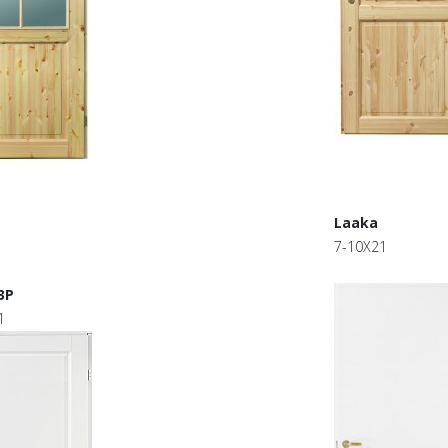
Laaka
7-10X21
3P
1